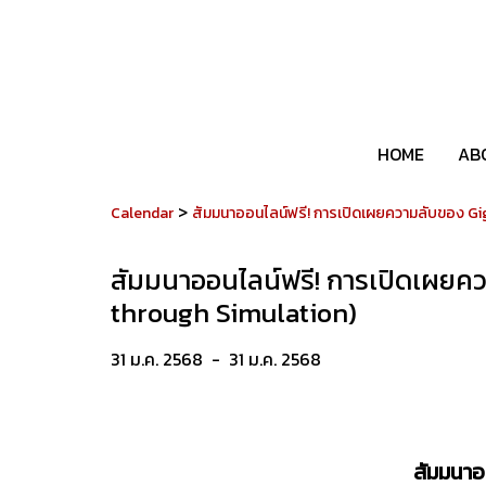
HOME
AB
>
Calendar
สัมมนาออนไลน์ฟรี! การเปิดเผยความลับของ Gi
สัมมนาออนไลน์ฟรี! การเปิดเผยค
through Simulation)
31 ม.ค. 2568
-
31 ม.ค. 2568
สัมมนาอ