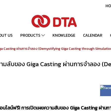
HO
OUT US
PRODUCTS
KNOWLEDGE
CALENDAR
ga Casting ผ่านการจำลอง (Demystifying Giga Casting through Simulatio
วามลับของ Giga Casting ผ่านการจำลอง (D
อนไลน์ฟรี! การเปิดเผยความลับของ Giga Casting ผ่าน