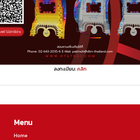
ลงทะเบียน:
คลิก
Menu
Home