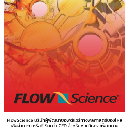
FlowScience บริษัทผู้พัฒนาซอฟต์แวร์ทางพลศาสตร์ของไหล
เชิงคำนวณ หรือที่เรียกว่า CFD สำหรับช่วยวิเคราะห์งานทาง