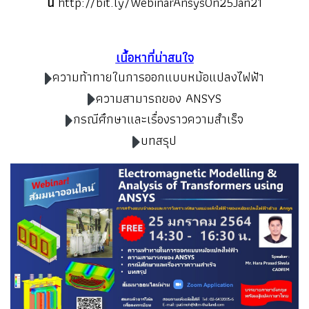
นี้
http://bit.ly/WebinarAnsysOn25Jan21
เนื้อหาที่น่าสนใจ
ความท้าทายในการออกแบบหม้อแปลงไฟฟ้า
ความสามารถของ ANSYS
กรณีศึกษาและเรื่องราวความสำเร็จ
บทสรุป