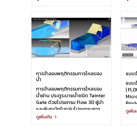
การจำลองพฤติกรรมการไหลของ
แบบจ
น้ำ
แบบจ
การจำลองพฤติกรรมการไหลของ
| FL
น้ำผ่าน ประตูระบายน้ำชนิด Tainter
Micro
Gate ด้วยโปรแกรม Flow 3D ผู้นำ
Bind
และผู้บุกเบิกในกลุ่มโปรแกรมการ
Print
ดูเพิ่ม
วิเคราะห์ด้านของไหลของโลก
โดยแบ
ดูเพิ่มเติม
การก
น้ำยา