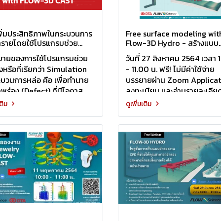
ิ่มประสิทธิภาพในกระบวนการ
Free surface modeling wit
ทรายโดยใช้โปรแกรมช่วย
Flow-3D Hydro - สร้างแบบ
ราะห์ทางงานหล่อ FLOW-3D
จำลองการไหลแบบ Free surf
หมายของการใช้โปรแกรมช่วย
วันที่ 27 สิงหาคม 2564 เวลา
ได้อย่างเสมือนจริงด้วยโปรแ
หรือที่เรียกว่า Simulation
- 11.00 น. ฟรี! ไม่มีค่าใช้จ่าย
Flow-3D Hydro
บวนการหล่อ คือ เพื่อทำนาย
บรรยายผ่าน Zoom Applicat
พร่อง (Defect) ที่มีโอกาส
ลงทะเบียน และอ่านรายละเอียด
นงานหล่อ
คลิก
เติม
ดูเพิ่มเติม